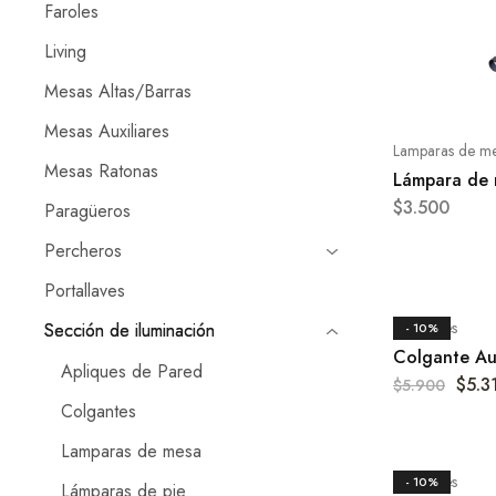
Faroles
Living
Mesas Altas/Barras
Mesas Auxiliares
Lamparas de m
Mesas Ratonas
Lámpara de 
$
3.500
Paragüeros
Percheros
Portallaves
Colgantes
Sección de iluminación
- 10%
Colgante Au
Apliques de Pared
$
5.3
$
5.900
Colgantes
Lamparas de mesa
Colgantes
- 10%
Lámparas de pie