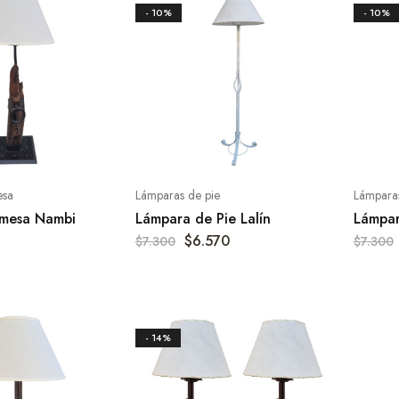
- 10%
- 10%
esa
Lámparas de pie
Lámparas
 mesa Nambi
Lámpara de Pie Lalín
Lámpar
$
6.570
$
7.300
$
7.300
- 14%