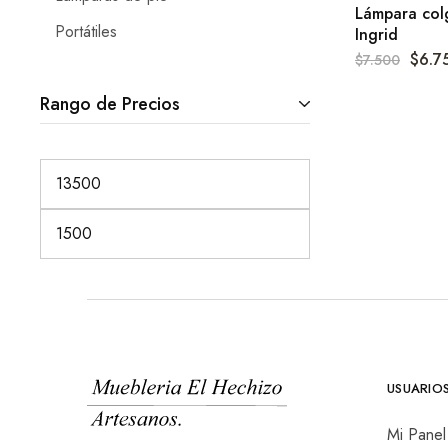
Lámpara colg
Portátiles
Ingrid
$
6.7
$
7.500
Rango de Precios
USUARIO
Mi Panel