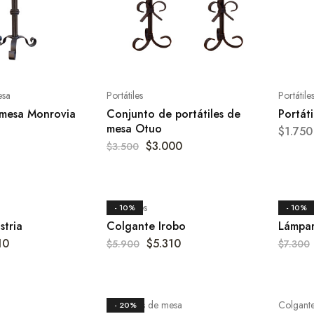
esa
Portátiles
Portátile
mesa Monrovia
Conjunto de portátiles de
Portát
mesa Otuo
$
1.750
$
3.000
$
3.500
Colgantes
Lámparas
- 10%
- 10%
stria
Colgante Irobo
Lámpar
10
$
5.310
$
5.900
$
7.300
Lamparas de mesa
Colgant
- 20%