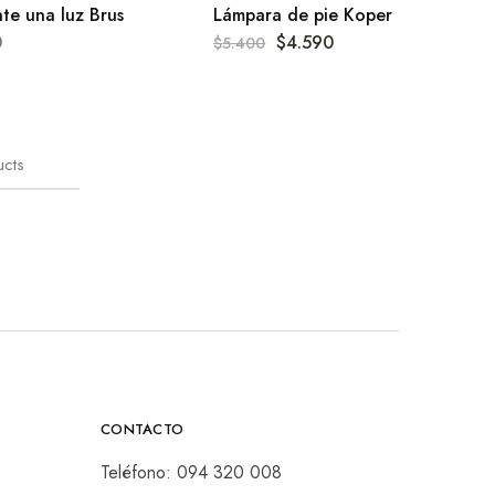
te una luz Brus
Lámpara de pie Koper
0
$
4.590
$
5.400
ucts
CONTACTO
Teléfono:
094 320 008