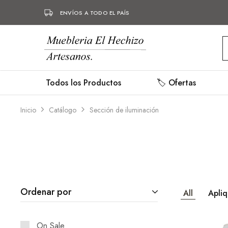
ENVÍOS A TODO EL PAÍS
Mueblería
Muebles
Hechizo
hechos
a
mano,
Todos los Productos
🏷️ Ofertas
mueblería,
herrería.
Inicio
Catálogo
Sección de iluminación
Ordenar por
All
Apli
On Sale