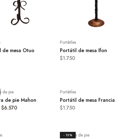
s
Portátiles
il de mesa Otuo
Portátil de mesa Ifon
$
1.750
 de pie
Portátiles
a de pie Mahon
Portátil de mesa Francia
$
6.570
$
1.750
es
Lámparas de pie
- 15%