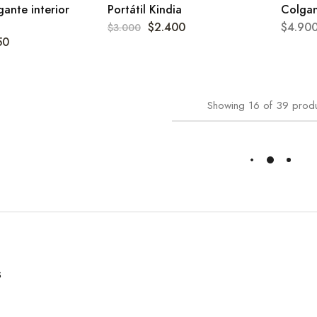
ante interior
Portátil Kindia
Colgan
$
2.400
$
4.90
$
3.000
50
Showing
16
of
39
prod
Load More
S