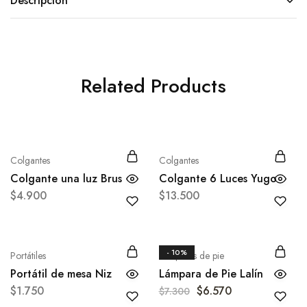
Descripción
Related Products
Colgantes
Colgantes
Colgante una luz Brus
Colgante 6 Luces Yugo
$
4.900
$
13.500
- 10%
Portátiles
Lámparas de pie
Portátil de mesa Niz
Lámpara de Pie Lalín
$
1.750
$
6.570
$
7.300