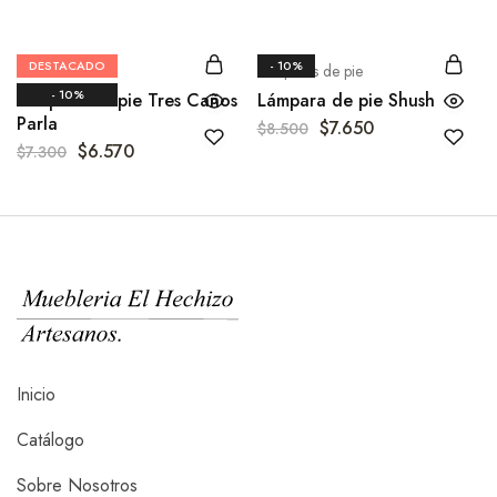
DESTACADO
- 10%
Comedor
Lámparas de pie
- 10%
Lámpara de pie Tres Caños
Lámpara de pie Shush
Parla
$
7.650
$
8.500
$
6.570
$
7.300
Inicio
Catálogo
Sobre Nosotros