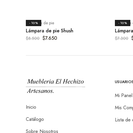
Lámparas de pie
Lámparas 
- 10%
- 10%
Lámpara de pie Shush
Lámpara
$
7.650
$
8.500
$
7.300
USUARIO
Mi Panel
Inicio
Mis Com
Catálogo
Lista de
Sobre Nosotros