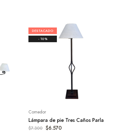
DESTACADO
- 10%
Comedor
Lámpara de pie Tres Caños Parla
$
6.570
$
7.300