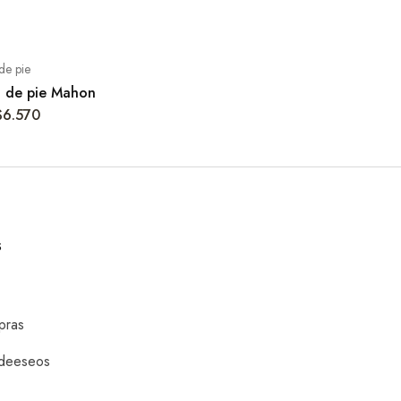
de pie
 de pie Mahon
$
6.570
S
pras
 deeseos