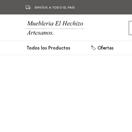
ENVÍOS A TODO EL PAÍS
Mueblería
Muebles
Hechizo
hechos
a
mano,
Todos los Productos
🏷️ Ofertas
mueblería,
herrería.
- 10%