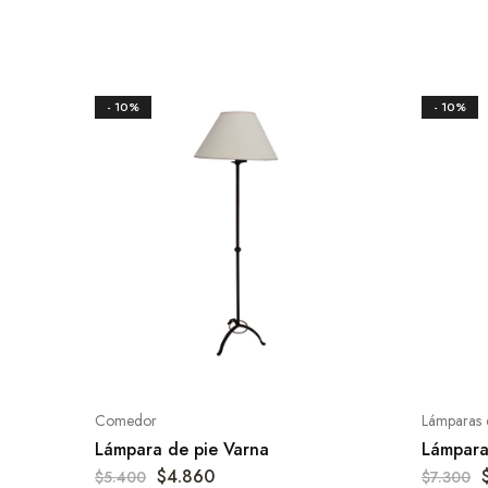
- 10%
- 10%
Comedor
Lámparas 
Lámpara de pie Varna
Lámpara
$
4.860
$
5.400
$
7.300