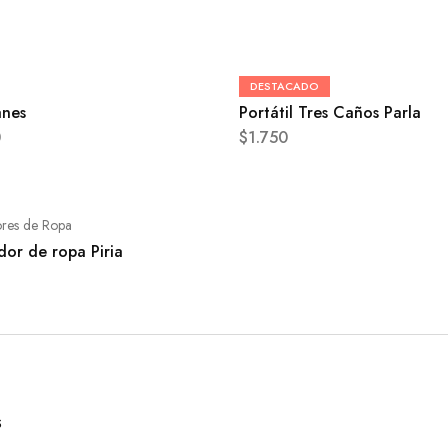
Dormitorio
DESTACADO
anes
Portátil Tres Caños Parla
0
$
1.750
res de Ropa
dor de ropa Piria
S