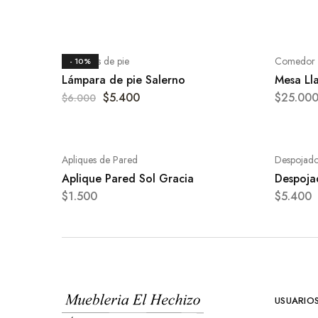
Lámparas de pie
Comedor
- 10%
Lámpara de pie Salerno
Mesa Ll
$
5.400
$
25.00
$
6.000
Apliques de Pared
Despojado
Aplique Pared Sol Gracia
Despoja
$
1.500
$
5.400
USUARIO