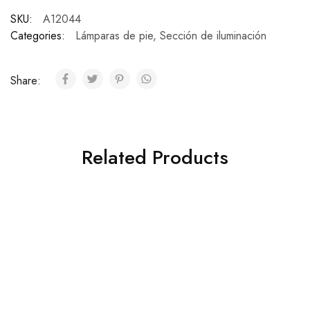
SKU:
A12044
Categories:
Lámparas de pie
,
Sección de iluminación
Share:
Related Products
Colgantes
Portátiles
Colgante Tres Luces
Portátil de mesa Niz
Vannes
$
1.750
$
6.900