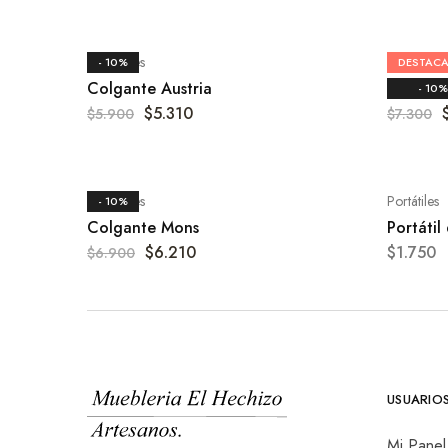
Colgantes
Comedor
- 10%
DESTAC
Colgante Austria
Lámpara
- 10%
$
5.310
$
5.900
$
7.300
Colgantes
Portátiles
- 10%
Colgante Mons
Portátil
$
6.210
$
1.750
$
6.900
USUARIO
Mi Panel