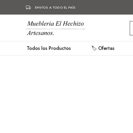
ENVÍOS A TODO EL PAÍS
Mueblería
Muebles
Hechizo
hechos
a
mano,
Todos los Productos
🏷️ Ofertas
mueblería,
herrería.
- 15%