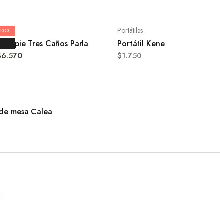
Portátiles
ADO
 de pie Tres Caños Parla
Portátil Kene
$
6.570
$
1.750
 de mesa Calea
S