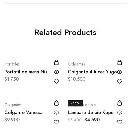
Related Products
Portátiles
Colgantes
Portátil de mesa Niz
Colgante 4 luces Yugo
$
1.750
$
10.500
- 15%
Colgantes
Lámparas de pie
Colgante Vanessa
Lámpara de pie Koper
$
9.900
$
4.590
$
5.400