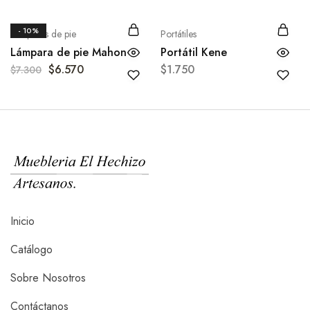
- 10%
Lámparas de pie
Portátiles
Lámpara de pie Mahon
Portátil Kene
$
6.570
$
1.750
$
7.300
Inicio
Catálogo
Sobre Nosotros
Contáctanos