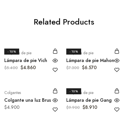
Related Products
- 10%
- 10%
Lámparas de pie
Lámparas de pie
Lámpara de pie Vich
Lámpara de pie Mahon
$
4.860
$
6.570
$
5.400
$
7.300
- 10%
Colgantes
Lámparas de pie
Colgante una luz Brus
Lámpara de pie Gang
$
4.900
$
8.910
$
9.900