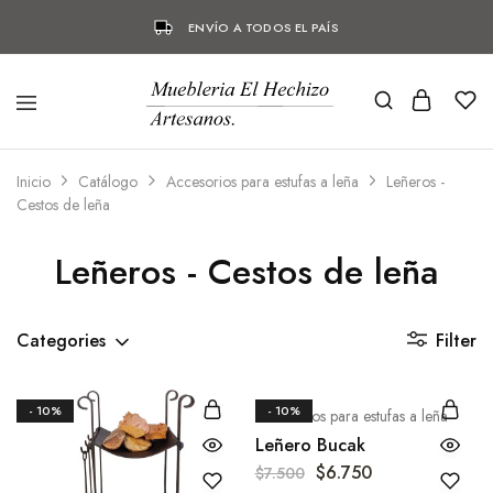
ENVÍO A TODOS EL PAÍS
Inicio
Catálogo
Accesorios para estufas a leña
Leñeros -
Cestos de leña
Leñeros - Cestos de leña
Categories
Filter
- 10%
- 10%
Accesorios para estufas a leña
Leñero Bucak
$
6.750
$
7.500