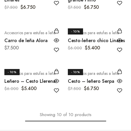
$
6.750
$
6.750
$
7.500
$
7.500
- 10%
Accesorios para estufas a leña
Accesorios para estufas a leña
Carro de leña Alora
Cesto-leñero chico Linares
$
7.500
$
5.400
$
6.000
- 10%
- 10%
Accesorios para estufas a leña
Accesorios para estufas a leña
Leñero – Cesto Llerena
Cesto – leñero Serpa
$
5.400
$
6.750
$
6.000
$
7.500
Showing
10
of
10
products