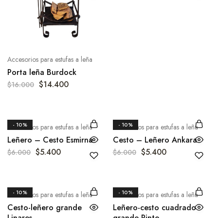
Accesorios para estufas a leña
Porta leña Burdock
$
14.400
$
16.000
- 10%
- 10%
Accesorios para estufas a leña
Accesorios para estufas a leña
Leñero – Cesto Esmirna
Cesto – Leñero Ankara
$
5.400
$
5.400
$
6.000
$
6.000
- 10%
- 10%
Accesorios para estufas a leña
Accesorios para estufas a leña
Cesto-leñero grande
Leñero-cesto cuadrado
Linares
grande Pinto