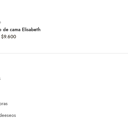
o
o de cama Elisabeth
$
9.600
S
pras
 deeseos