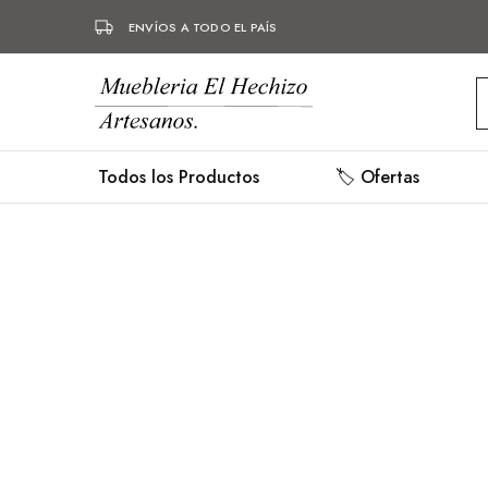
ENVÍOS A TODO EL PAÍS
Mueblería
Muebles
Hechizo
hechos
a
mano,
Todos los Productos
🏷️ Ofertas
mueblería,
herrería.
- 20%