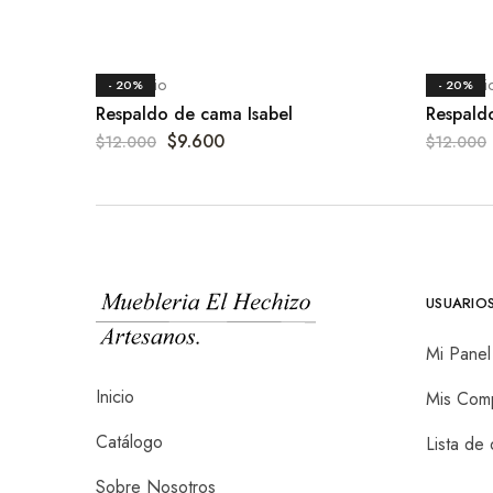
Dormitorio
Dormitori
- 20%
- 20%
Respaldo de cama Isabel
Respald
$
9.600
$
12.000
$
12.000
USUARIO
Mi Panel
Inicio
Mis Com
Catálogo
Lista de
Sobre Nosotros