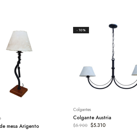
- 10%
Colgantes
Colgante Austria
o
$
5.310
$
5.900
 de mesa Arigento