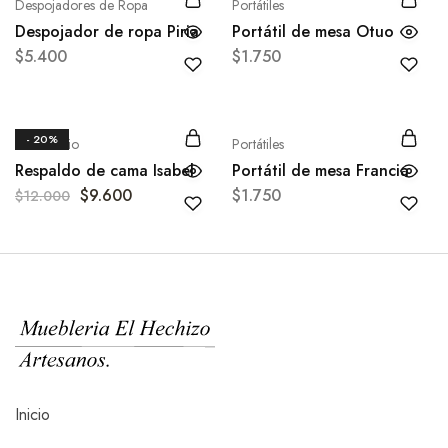
Despojadores de Ropa
Portátiles
Despojador de ropa Piria
Portátil de mesa Otuo
$
5.400
$
1.750
- 20%
Dormitorio
Portátiles
Respaldo de cama Isabel
Portátil de mesa Francia
$
9.600
$
1.750
$
12.000
Inicio