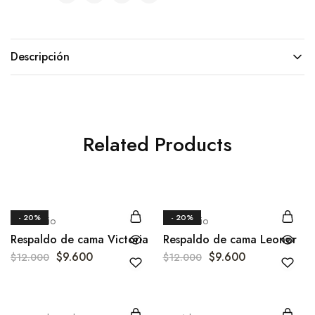
Descripción
Related Products
- 20%
- 20%
Dormitorio
Dormitorio
Respaldo de cama Victoria
Respaldo de cama Leonor
$
9.600
$
9.600
$
12.000
$
12.000