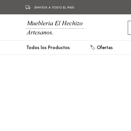
ENVÍOS A TODO EL PAÍS
Mueblería
Muebles
Hechizo
hechos
a
mano,
Todos los Productos
🏷️ Ofertas
mueblería,
herrería.
- 20%