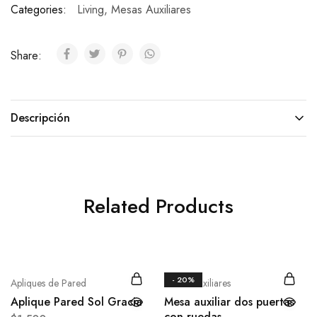
Categories:
Living
,
Mesas Auxiliares
Share:
Descripción
Related Products
- 20%
Apliques de Pared
Mesas Auxiliares
Aplique Pared Sol Gracia
Mesa auxiliar dos puertas
con ruedas