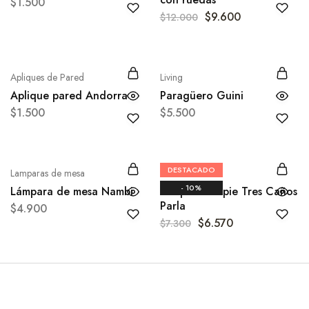
$
1.500
$
9.600
$
12.000
Apliques de Pared
Living
Aplique pared Andorra
Paragüero Guini
$
1.500
$
5.500
DESTACADO
Lamparas de mesa
Comedor
- 10%
Lámpara de mesa Nambi
Lámpara de pie Tres Caños
Parla
$
4.900
$
6.570
$
7.300