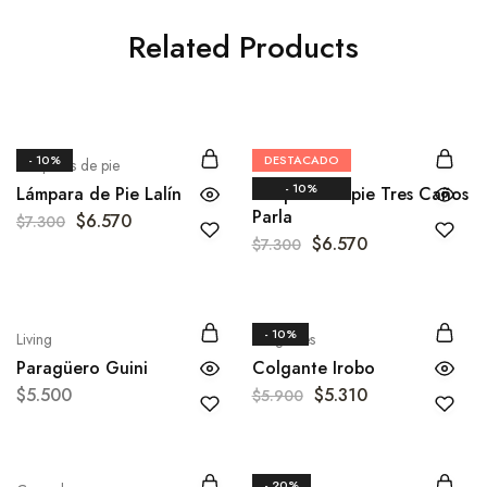
Related Products
- 10%
DESTACADO
Lámparas de pie
Comedor
- 10%
Lámpara de Pie Lalín
Lámpara de pie Tres Caños
Parla
$
6.570
$
7.300
$
6.570
$
7.300
- 10%
Living
Colgantes
Paragüero Guini
Colgante Irobo
$
5.500
$
5.310
$
5.900
- 20%