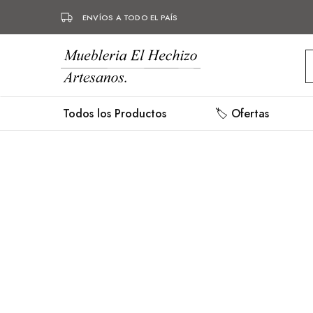
ENVÍOS A TODO EL PAÍS
Mueblería
Muebles
Hechizo
hechos
a
mano,
Todos los Productos
🏷️ Ofertas
mueblería,
herrería.
- 10%