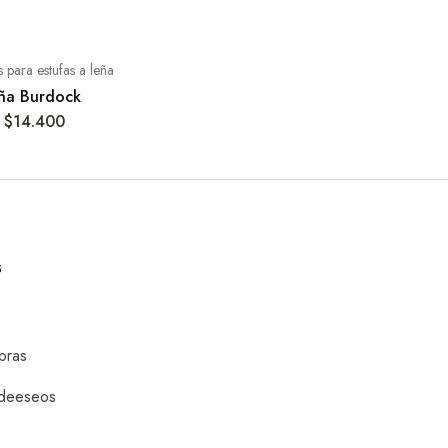
 para estufas a leña
eña Burdock
$
14.400
S
pras
 deeseos