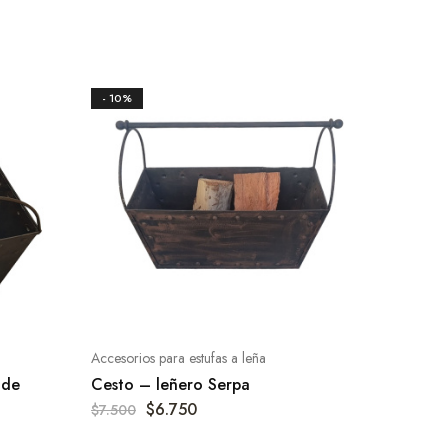
- 10%
Accesorios para estufas a leña
nde
Cesto – leñero Serpa
$
6.750
$
7.500