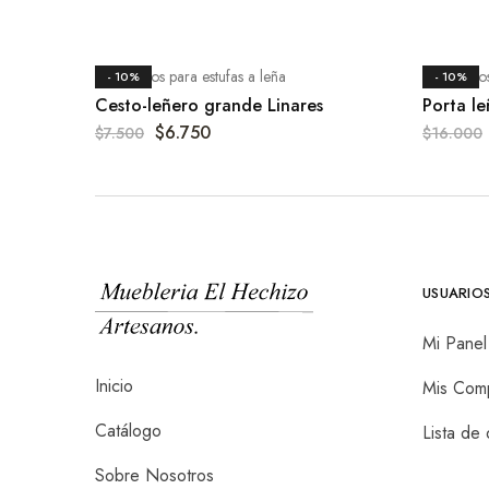
Accesorios para estufas a leña
Accesorios
- 10%
- 10%
Cesto-leñero grande Linares
Porta l
$
6.750
$
7.500
$
16.000
USUARIO
Mi Panel
Inicio
Mis Com
Catálogo
Lista de
Sobre Nosotros