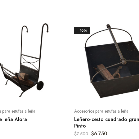
- 10%
 para estufas a leña
Accesorios para estufas a leña
e leña Alora
Leñero-cesto cuadrado gra
Pinto
$
6.750
$
7.500